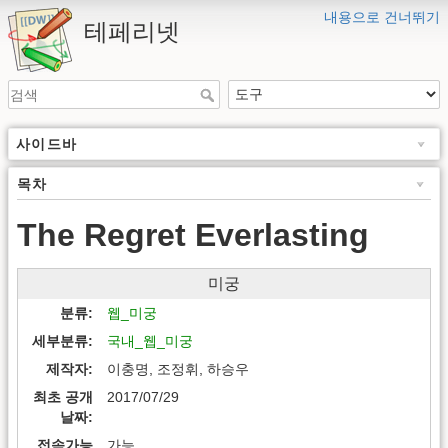
내용으로 건너뛰기
테페리넷
사이드바
목차
The Regret Everlasting
미궁
분류
웹_미궁
세부분류
국내_웹_미궁
제작자
이충명, 조정휘, 하승우
최초 공개
2017/07/29
날짜
접속가능
가능