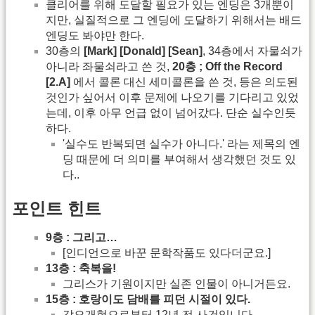
클리어를 위해 도달할 필요가 있는 엔딩은 3개뿐이
지만, 실질적으로 그 엔딩에 도달하기 위해서는 배드
엔딩도 봐야만 한다.
30층의
[Mark] [Donald] [Sean]
, 34층에서 자물쇠가
아니라 좌물쇠라고 쓴 것,
20층 ; Off the Record
[2.A]
에서 콜론 대신 세미콜론을 쓴 것, 등은 의도된
것인가 싶어서 이후 문제에 나오기를 기다리고 있었
는데, 이후 아무 언급 없이 넘어갔다. 단순 실수인듯
하다.
'실수도 반복되면 실수가 아니다.' 라는 제목의 엔
딩 때문에 더 의미를 부여해서 생각했던 것도 있
다..
포인트 힌트
9층 : 그리고…
[인디언으로 바꾼 문학작품도 있다더군요.]
13층 : 축복을!
그리스가 기원이지만 실존 인물이 아니거든요.
15층 : 호랑이도 담배를 피던 시절이 있다.
갑오개혁으로부터 12년 전 사건입니다.