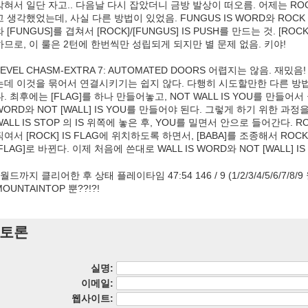
막혀서 일단 자고.. 다음날 다시 잡았더니 금방 발상이 떠오름. 어제는 ROC
고 생각했었는데, 사실 다른 방법이 있었음. FUNGUS IS WORD와 ROCK 
와 [FUNGUS]를 겹쳐서 [ROCK]/[FUNGUS] IS PUSH를 만드는 것. [RO
하므로, 이 룰은 2턴에 한번씩만 성립되게 되지만 별 문제 없음. 키야!
LEVEL CHASM-EXTRA 7: AUTOMATED DOORS 어렵지는 않음.
는데 이것을 묶어서 연결시키기는 쉽지 않다. 다행히 시도할만한 다른 방법
다. 최후에는 [FLAG]를 하나 만들어놓고, NOT WALL IS YOU를 만들어서
WORD와 NOT [WALL] IS YOU를 만들어야 된다. 그렇게 하기 위한 과
WALL IS STOP 의 IS 위쪽에 놓은 후, YOU를 밀면서 안으로 들어간다. RO
직여서 [ROCK] IS FLAG에 위치하도록 하면서, [BABA]를 조종해서 ROCK
[FLAG]로 바뀐다. 이제 처음에 쓴대로 WALL IS WORD와 NOT [WALL] 
7월드까지 클리어한 후 상태 플레이타임 47:54 146 / 9 (1/2/3/4/5/6/7/
MOUNTAINTOP 뿐??!?!
토론
실명:
이메일:
웹사이트: