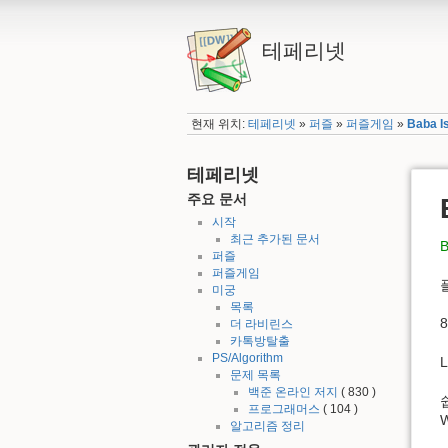
테페리넷
현재 위치:
테페리넷
»
퍼즐
»
퍼즐게임
»
Baba I
테페리넷
주요 문서
시작
최근 추가된 문서
B
퍼즐
퍼즐게임
플
미궁
목록
더 라비린스
카톡방탈출
PS/Algorithm
문제 목록
백준 온라인 저지
( 830 )
프로그래머스
( 104 )
알고리즘 정리