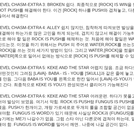
LEVEL CHASM-EXTRA 3: BROKEN 쉽다. 최종적으로 [ROCK] IS WIN
NOT PUSH를 해결해야 한다. 이건 [ROCK] 하나를 PUSH와 겹쳐놓고, 다른 [
들어서 해결한다
LEVEL CHASM-EXTRA 4: ALLEY 쉽지 않지만, 침착하게 따져보면 
해결해야 하는가로 많은 고민을 하게 되는데, 겹치지 않고서 해결이 가능하
으로 해야 할 일은 ROCK IS PUSH를 해체하는 것. 처음에 해야 할일은 WATER
만드는것. 이것을 하기 위해서는 PUSH 의 주어로 WATER,ROCK를 쓰는것 [
[ROCK]을 쓰는 것의 세가지 방법이 있다. 그리고 WATER,[ROCK]을 썼을
[WATER]쪽으로 밀어서 없애는 방식으로 [ROCK] IS PUSH를 해제할 수 있
LEVEL CHASM-EXTRA 5: KEKE AND THE STAR 어렵지 않음. 
어떤것인지 그려짐 [LAVA]- BABA - IS - YOU를 [SKULL]과 같은 줄에 놓고, 
를 만듬. 그다음 BABA IS YOU를 왼쪽으로 한칸 밀어서 [LAVA]-IS-Y
고 간다. 최종적으로 KEKE IS YOU가 완성되면서 클리어가 가능해진다
LEVEL CHASM-EXTRA 6: KEKE AND THE STAR 어려운편. 하다가
서야 발상이 보였음. 여기서 막힘. ROCK IS PUSH랑 FUNGUS IS P
겠음. PUSH가 한개이고, 걔랑 가로세로로 두개의 룰을 조합할 공간이 없음 
쳐야함. FUNGUS IS WORD가 있기 때문에 사실상 ROCK과 {FUNGUS
놓기에는 ME가 나갈수가 없음. 그럼 스타 아닌 다른곳에 겹쳐야 하는데, 일단
깨야 함. FUNGUS IS WORD를 밀어서 깨면.. 나중에 나갈 공간이 없다.