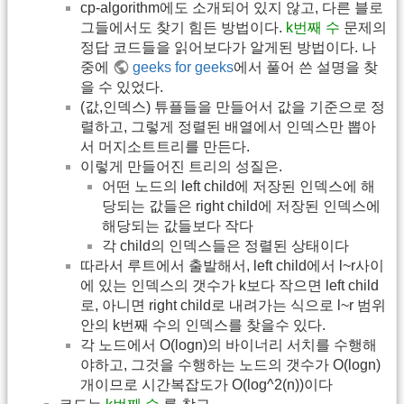
cp-algorithm에도 소개되어 있지 않고, 다른 블로
그들에서도 찾기 힘든 방법이다.
k번째 수
문제의
정답 코드들을 읽어보다가 알게된 방법이다. 나
중에
geeks for geeks
에서 풀어 쓴 설명을 찾
을 수 있었다.
(값,인덱스) 튜플들을 만들어서 값을 기준으로 정
렬하고, 그렇게 정렬된 배열에서 인덱스만 뽑아
서 머지소트트리를 만든다.
이렇게 만들어진 트리의 성질은.
어떤 노드의 left child에 저장된 인덱스에 해
당되는 값들은 right child에 저장된 인덱스에
해당되는 값들보다 작다
각 child의 인덱스들은 정렬된 상태이다
따라서 루트에서 출발해서, left child에서 l~r사이
에 있는 인덱스의 갯수가 k보다 작으면 left child
로, 아니면 right child로 내려가는 식으로 l~r 범위
안의 k번째 수의 인덱스를 찾을수 있다.
각 노드에서 O(logn)의 바이너리 서치를 수행해
야하고, 그것을 수행하는 노드의 갯수가 O(logn)
개이므로 시간복잡도가 O(log^2(n))이다