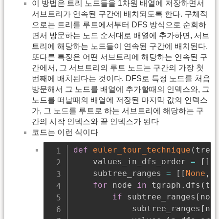
이 방법은 트리 노드들을 1차원 배열에 저장하면서
서브트리가 연속된 구간에 배치되도록 한다. 구체적
으로는 트리를 루트에서부터 DFS 방식으로 순회하
면서 방문하는 노드 순서대로 배열에 추가하면, 서브
트리에 해당하는 노드들이 연속된 구간에 배치된다.
또다른 특징은 어떤 서브트리에 해당하는 연속된 구
간에서, 그 서브트리의 루트 노드는 구간의 가장 첫
번째에 배치된다는 것이다. DFS로 특정 노드를 처음
방문해서 그 노드를 배열에 추가할때의 인덱스와, 그
노드를 떠날때의 배열에 저장된 마지막 값의 인덱스
가, 그 노드를 루트로 하는 서브트리에 해당하는 구
간의 시작 인덱스와 끝 인덱스가 된다
코드는 이런 식이다
def
euler_tour_technique
(
tree
    values_in_dfs_order 
=
[
]
    subtree_ranges 
=
[
[
None
,
for
 node 
in
 tgraph
.
dfs
(
tr
if
 subtree_ranges
[
nod
            subtree_ranges
[
no