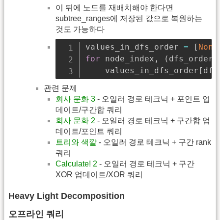
이 뒤에 노드를 재배치해야 한다면
subtree_ranges에 저장된 값으로 복원하는
것도 가능하다
values_in_dfs_order 
=
[
None
for
 node_index
,
(
dfs_order
,
    values_in_dfs_order
[
dfs
관련 문제
회사 문화 3
- 오일러 경로 테크닉 + 포인트 업
데이트/구간합 쿼리
회사 문화 2
- 오일러 경로 테크닉 + 구간합 업
데이트/포인트 쿼리
트리와 색깔
- 오일러 경로 테크닉 + 구간 rank
쿼리
Calculate! 2
- 오일러 경로 테크닉 + 구간
XOR 업데이트/XOR 쿼리
Heavy Light Decomposition
오프라인 쿼리