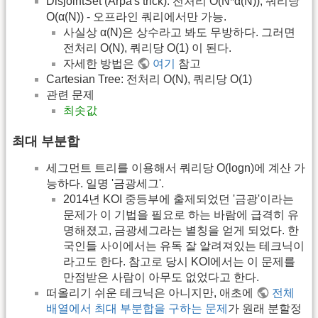
DisjointSet (Arpa's trick): 전처리 O(N*α(N)), 쿼리당
O(α(N)) - 오프라인 쿼리에서만 가능.
사실상 α(N)은 상수라고 봐도 무방하다. 그러면
전처리 O(N), 쿼리당 O(1) 이 된다.
자세한 방법은
여기
참고
Cartesian Tree: 전처리 O(N), 쿼리당 O(1)
관련 문제
최솟값
최대 부분합
세그먼트 트리를 이용해서 쿼리당 O(logn)에 계산 가
능하다. 일명 '금광세그'.
2014년 KOI 중등부에 출제되었던 '금광'이라는
문제가 이 기법을 필요로 하는 바람에 급격히 유
명해졌고, 금광세그라는 별칭을 얻게 되었다. 한
국인들 사이에서는 유독 잘 알려져있는 테크닉이
라고도 한다. 참고로 당시 KOI에서는 이 문제를
만점받은 사람이 아무도 없었다고 한다.
떠올리기 쉬운 테크닉은 아니지만, 애초에
전체
배열에서 최대 부분합을 구하는 문제
가 원래 분할정