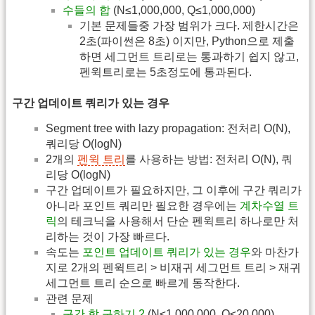
수들의 합
(N≤1,000,000, Q≤1,000,000)
기본 문제들중 가장 범위가 크다. 제한시간은
2초(파이썬은 8초) 이지만, Python으로 제출
하면 세그먼트 트리로는 통과하기 쉽지 않고,
펜윅트리로는 5초정도에 통과된다.
구간 업데이트 쿼리가 있는 경우
Segment tree with lazy propagation: 전처리 O(N),
쿼리당 O(logN)
2개의
펜윅 트리
를 사용하는 방법: 전처리 O(N), 쿼
리당 O(logN)
구간 업데이트가 필요하지만, 그 이후에 구간 쿼리가
아니라 포인트 쿼리만 필요한 경우에는
계차수열 트
릭
의 테크닉을 사용해서 단순 펜윅트리 하나로만 처
리하는 것이 가장 빠르다.
속도는
포인트 업데이트 쿼리가 있는 경우
와 마찬가
지로 2개의 펜윅트리 > 비재귀 세그먼트 트리 > 재귀
세그먼트 트리 순으로 빠르게 동작한다.
관련 문제
구간 합 구하기 2
(N≤1,000,000, Q≤20,000)