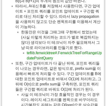
B[l]과 B[r+1]의 두개의 원소의 값만 바뀐다.
따라서, A대신 B를 저장해서 사용한다면, 구간 업데
이트 + 포인트 쿼리를 포인트 업데이트 + 구간합 쿼
리로 대신 처리할 수 있다. 따라서 lazy propagation
을 사용하지 않고도 단순 펜윅트리를 이용해서 계산
이 가능하다.
한동안은 이것을 그때그때 구현해서 썼었는데
(사실 이렇게 처리하는 코드가 별로 복잡하지는
않다) 생각보다 이 테크닉이 자주 필요해져서 그
냥 따로 라이브러리를 만들기로 했다.
teflib.fenwicktree#.FenwickTreeForRangeUp
datePointQuery
또한, 구간 업데이트가 다 끝난 뒤에, 포인트 쿼리들
이 나오는 경우라면, 같은 방식으로, prefix sum을 이
용해서 빠르게 처리할 수 있다. 구간 업데이트를 B에
대한 포인트 업데이트로 바꿔서 O(1)에 처리하고, 그
뒤에 O(n)으로 prefix sum을 구축하면, 포인트 쿼리
들은 구간합 쿼리로 바꿔도 O(1)에 처리가 된다.
사실 이 테크닉이 가장 효율적인 경우는 이 경우
이다. 레이지 세그트리를 펜윅으로 바꾸더라도
시간복잡도 자체는 같은 O(logn)으로 상수값을