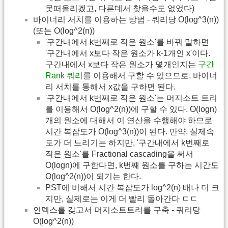
못떠올리겠고, 다른데서 찾을수도 없었다)
바이너리 서치를 이용하는 방법 - 쿼리당 O(log^3(n))
(또는 O(log^2(n))
'구간내에서 k번째로 작은 원소'를 바꿔 말하면
'구간내에서 x보다 작은 원소가 k-1개인 x'이다.
구간내에서 x보다 작은 원소가 몇개인지는
구간
Rank 쿼리
를 이용해서 구할 수 있으므로, 바이너
리 서치를 통해서 x값을 구하면 된다.
'구간내에서 k번째로 작은 원소'는 머지소트 트리
를 이용해서 O(log^2(n))에 구할 수 있다. O(logn)
개의 원소에 대해서 이 연산을 수행해야 하므로
시간 복잡도가 O(log^3(n))이 된다. 만약, 실제속
도가 더 느리기는 하지만, '구간내에서 k번째로
작은 원소'를 Fractional cascading을 써서
O(logn)에 구한다면, k번째 원소를 구하는 시간도
O(log^2(n))이 되기는 한다.
PST에 비해서 시간 복잡도가 log^2(n) 배나 더 크
지만, 실제로는 이게 더 빨리 돌아간다 ㄷㄷ
인덱스를 갖고서 머지소트트리를 구축 - 쿼리당
O(log^2(n))