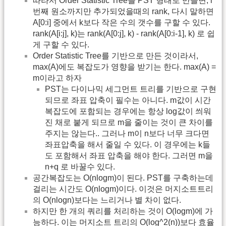
따라서 Order Statistic Tree를 PST 형태로 만들면, i
번째 원소까지만 추가되었을때의 rank, 다시 말하면
A[0:i] 중에서 k보다 작은 수의 갯수를 구할 수 있다.
rank(A[i:j], k)는 rank(A[0:j], k) - rank(A[0:i-1], k) 로 쉽
게 구할 수 있다.
Order Statistic Tree를 기반으로 만든 것이라서,
max(A)에도 복잡도가 영향을 받기는 한다. max(A) =
m이라고 하자
PST는 다이나믹 세그먼트 트리를 기반으로 구현
되므로 좌표 압축이 필수는 아니다. m값이 시간
복잡도에 포함되는 경우에는 항상 log값이 씌워
진 채로 붙게 되므로 m을 줄이는 것이 큰 차이를
주지는 않는다.. 그러나 m이 n보다 너무 크다면
좌표압축을 해서 줄일 수 있다. 이 경우에는 k들
도 포함해서 좌표 압축을 해야 한다. 그러면 m을
n+q 로 바꿀수 있다.
공간복잡도는 O(nlogm)이 된다. PST를 구축하는데
걸리는 시간도 O(nlogm)이다. 이것은 머지소트트리
의 O(nlogn)보다는 느리거나 별 차이 없다.
하지만 한 개의 쿼리를 처리하는 것이 O(logm)에 가
능하다. 이는 머지소트 트리의 O(log^2(n))보다 효율