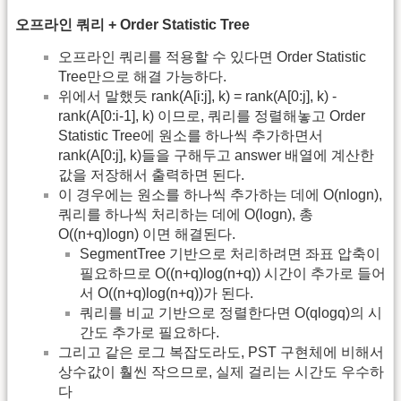
오프라인 쿼리 + Order Statistic Tree
오프라인 쿼리를 적용할 수 있다면 Order Statistic
Tree만으로 해결 가능하다.
위에서 말했듯 rank(A[i:j], k) = rank(A[0:j], k) -
rank(A[0:i-1], k) 이므로, 쿼리를 정렬해놓고 Order
Statistic Tree에 원소를 하나씩 추가하면서
rank(A[0:j], k)들을 구해두고 answer 배열에 계산한
값을 저장해서 출력하면 된다.
이 경우에는 원소를 하나씩 추가하는 데에 O(nlogn),
쿼리를 하나씩 처리하는 데에 O(logn), 총
O((n+q)logn) 이면 해결된다.
SegmentTree 기반으로 처리하려면 좌표 압축이
필요하므로 O((n+q)log(n+q)) 시간이 추가로 들어
서 O((n+q)log(n+q))가 된다.
쿼리를 비교 기반으로 정렬한다면 O(qlogq)의 시
간도 추가로 필요하다.
그리고 같은 로그 복잡도라도, PST 구현체에 비해서
상수값이 훨씬 작으므로, 실제 걸리는 시간도 우수하
다