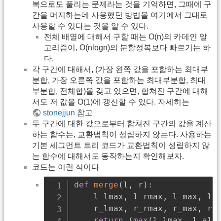
복으로도 풀리는 문제라는 것을 기억하면, 그때에 구
간을 머지하는데 사용했던 방법을 여기에서 그대로
사용할 수 있다는 것을 알 수 있다.
전체 배열에 대해서 구할 때는 O(n)의 카데인 알
고리즘이, O(nlogn)의 분할정복보다 빠르기는 하
다.
각 구간에 대해서, (가장 왼쪽 값을 포함하는 최대부
분합, 가장 오른쪽 값을 포함하는 최대부분합, 최대
부분합, 전체합)을 갖고 있으면, 합쳐진 구간에 대해
서도 저 값을 O(1)에 갱신할 수 있다. 자세히는
stonejjun
참고
두 구간에 대한 값으로부터 합쳐진 구간의 값을 계산
하는 함수는, 교환법칙이 성립하지 않는다. 사용하는
기본 세그먼트 트리 코드가 교환법칙이 성립하지 않
는 함수에 대해서도 동작하는지 확인해보자.
코드는 이런 식이다
def
merge
(
l
,
 r
)
:
    l_lmax
,
 l_rmax
,
 l_max
,
 l_
    r_lmax
,
 r_rmax
,
 r_max
,
 r_
return
(
max
(
l_lmax
,
 l_all