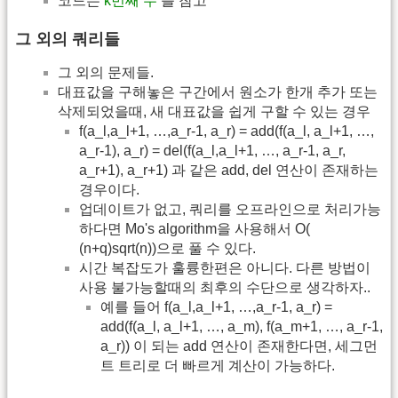
코드는
k번째 수
를 참고
그 외의 쿼리들
그 외의 문제들.
대표값을 구해놓은 구간에서 원소가 한개 추가 또는
삭제되었을때, 새 대표값을 쉽게 구할 수 있는 경우
f(a_l,a_l+1, …,a_r-1, a_r) = add(f(a_l, a_l+1, …,
a_r-1), a_r) = del(f(a_l,a_l+1, …, a_r-1, a_r,
a_r+1), a_r+1) 과 같은 add, del 연산이 존재하는
경우이다.
업데이트가 없고, 쿼리를 오프라인으로 처리가능
하다면 Mo's algorithm을 사용해서 O(
(n+q)sqrt(n))으로 풀 수 있다.
시간 복잡도가 훌륭한편은 아니다. 다른 방법이
사용 불가능할때의 최후의 수단으로 생각하자..
예를 들어 f(a_l,a_l+1, …,a_r-1, a_r) =
add(f(a_l, a_l+1, …, a_m), f(a_m+1, …, a_r-1,
a_r)) 이 되는 add 연산이 존재한다면, 세그먼
트 트리로 더 빠르게 계산이 가능하다.