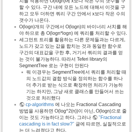
치를 적용하면 O(logn)에 x보다 작은 수의 갯수를 구
할 수 있다. 구간 내에 모든 노드에 대해서 이것을 구
하고 모두 더하면 쿼리 구간 안에서 x보다 작은 수의
갯수가 나온다.
O(logn)개의 구간에서 O(logn)의 바이너리 서치를 해
야 하므로 총 O(logn*logn) 에 쿼리를 처리할 수 있다.
세그먼트 트리를 활용하는 다른 문제들과는 다르게,
노드가 갖고 있는 값을 합치는 것과 동일한 함수로
구간의 대표값을 구한 후, 거기서 쿼리의 결과를 얻
는 것이 불가능하다. 따라서 Teferi library의
SegmentTree 로는 구현이 안된다
뭐 이경우는 SegmentTree에서 쿼리를 처리할 때
의 노드값의 결합 방식을 정의하는 함수를 하나
더 추가로 받는 식으로 확장하면 처리가 가능하
기는 하지만, 그냥 새로 클래스를 만들어서 쓰는
것으로 처리했다
cp-algorithms
에 나오는 Fractional Cascading
방법을 사용하면 O(log^2(n))이 아닌, O(logn)으로 줄
이는 것도 가능하다고 하다. 그러나
"Fractional
cascading is in fact slow?"
글에 따르면, 실질적으로
는 더 느려졌다고 한다.