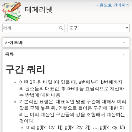
내용으로 건너뛰기
테페리넷
사이드바
목차
구간 쿼리
어떤 1차원 배열 l이 있을 때, a번째부터 b번째까지
의 원소들의 대표값, f(l[i:i+n]) 을 효율적으로 계산하
는 방법에 대한 내용.
기본적인 요령은, 대표적인 몇몇 구간에 대해서 미리
값을 구해 놓은 뒤, 인풋으로 들어온 구간에 대한 처
리는 미리 계산된 구간들의 값을 조합해서 계산하는
것이다.
미리 g(l[x_1:y_1]), g(l[x_2:y_2]), …, g(l[x_k:y_k])