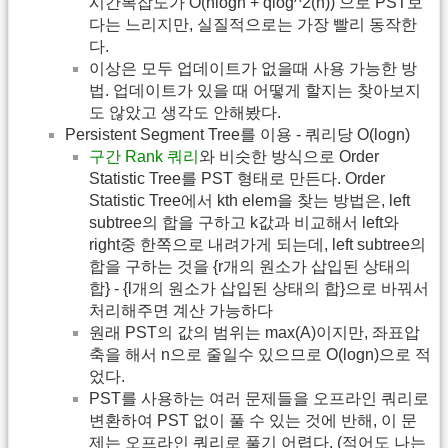
시간복잡도가 O(nlogn + qlog^2(n)) 으로 PST보
다는 느리지만, 실질적으로는 가장 빨리 동작한
다.
이상은 모두 업데이트가 없을때 사용 가능한 방
법. 업데이트가 있을 때 어떻게 할지는 찾아보지
도 않았고 생각도 안해봤다.
Persistent Segment Tree를 이용 - 쿼리당 O(logn)
구간 Rank 쿼리
와 비슷한 방식으로 Order
Statistic Tree를 PST 형태로 만든다. Order
Statistic Tree에서 kth elem을 찾는 방법은, left
subtree의 합을 구하고 k값과 비교해서 left와
right중 한쪽으로 내려가게 되는데, left subtree의
합을 구하는 것을 {r개의 원소가 삽입된 상태의
합} - {l개의 원소가 삽입된 상태의 합}으로 바꿔서
처리해주면 계산 가능하다
원래 PST의 값의 범위는 max(A)이지만, 좌표압
축을 해서 n으로 줄일수 있으므로 O(logn)으로 적
었다.
PST를 사용하는 여러 문제들을 오프라인 쿼리로
변환하여 PST 없이 풀 수 있는 것에 반해, 이 문
제는 오프라인 쿼리로 풀기 어렵다. (적어도 나는