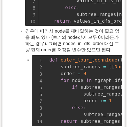
            values_in_dfs_ord
else
:
            subtree_ranges
[
no
return
 values_in_dfs_orde
경우에 따라서 node를 재배열하는 것이 필요 없
을 때도 있다 (초기의 node값이 모두 0이라든가
하는 경우). 그러면 nodes_in_dfs_order 대신 그
냥 현재 order를 저장할 변수만 있으면 된다.
def
euler_tour_technique
(
tr
    subtree_ranges 
=
[
[
None
    order 
=
0
for
 node 
in
 tgraph
.
dfs
(
if
 subtree_ranges
[
n
            subtree_ranges
[
            order 
+=
1
else
:
            subtree_ranges
[
return
 subtree_ranges