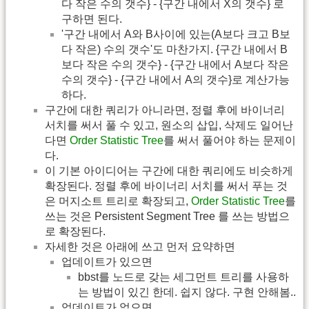
다 작은 수의 갯수} - {구간 내에서 X의 갯수} 로
구하면 된다.
'구간 내에서 A와 B사이에 있는(A보다 크고 B보
다 작은) 수의 갯수'도 마찬가지. {구간 내에서 B
보다 작은 수의 갯수} - {구간 내에서 A보다 작은
수의 갯수} - {구간 내에서 A의 갯수}로 계산가능
하다.
구간에 대한 쿼리가 아니라면, 정렬 후에 바이너리
서치를 써서 풀 수 있고, 원소의 삽입, 삭제도 일어난
다면
Order Statistic Tree
를 써서 풀어야 하는 문제이
다.
이 기본 아이디어는 구간에 대한 쿼리에도 비슷하게
확장된다. 정렬 후에 바이너리 서치를 써서 푸는 것
은 머지소트 트리로 확장되고,
Order Statistic Tree
를
쓰는 것은 Persistent Segment Tree 를 쓰는 방법으
로 확장된다.
자세한 것은 아래에 쓰고 먼저 요약하면
업데이트가 있으면
bbst를 노드로 갖는 세그먼트 트리를 사용하
는 방법이 있긴 한데. 쉽지 않다. 구현 안해봄..
업데이트가 없으면