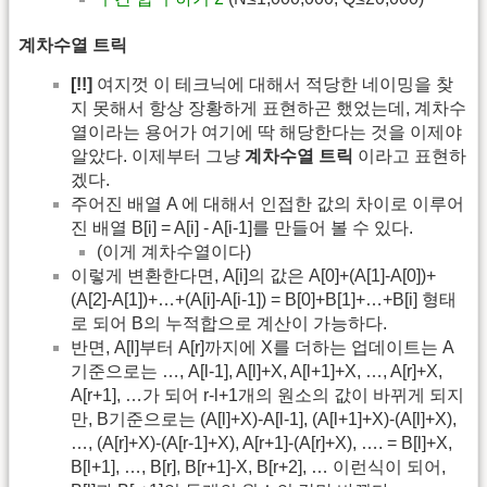
계차수열 트릭
[!!]
여지껏 이 테크닉에 대해서 적당한 네이밍을 찾
지 못해서 항상 장황하게 표현하곤 했었는데, 계차수
열이라는 용어가 여기에 딱 해당한다는 것을 이제야
알았다. 이제부터 그냥
계차수열 트릭
이라고 표현하
겠다.
주어진 배열 A 에 대해서 인접한 값의 차이로 이루어
진 배열 B[i] = A[i] - A[i-1]를 만들어 볼 수 있다.
(이게 계차수열이다)
이렇게 변환한다면, A[i]의 값은 A[0]+(A[1]-A[0])+
(A[2]-A[1])+…+(A[i]-A[i-1]) = B[0]+B[1]+…+B[i] 형태
로 되어 B의 누적합으로 계산이 가능하다.
반면, A[l]부터 A[r]까지에 X를 더하는 업데이트는 A
기준으로는 …, A[l-1], A[l]+X, A[l+1]+X, …, A[r]+X,
A[r+1], …가 되어 r-l+1개의 원소의 값이 바뀌게 되지
만, B기준으로는 (A[l]+X)-A[l-1], (A[l+1]+X)-(A[l]+X),
…, (A[r]+X)-(A[r-1]+X), A[r+1]-(A[r]+X), …. = B[l]+X,
B[l+1], …, B[r], B[r+1]-X, B[r+2], … 이런식이 되어,