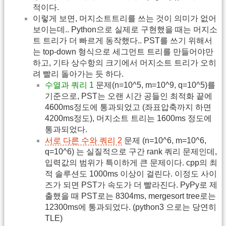
적이다.
이렇게 보면, 머지소트트리를 쓰는 것이 의미가 없어
보이는데.. Python으로 실제로 구현했을 때는 머지소
트 트리가 더 빠르게 동작했다.. PST를 쓰기 위해서
는 top-down 형식으로 세그먼트 트리를 만들어야만
하고, 기타 상수항의 크기에서 머지소트 트리가 오히
려 빨리 돌아가는 듯 하다.
수열과 쿼리 1
문제(n=10^5, m=10^9, q=10^5)를
기준으로, PST는 오랜 시간 공들인 최적화 끝에
4600ms정도에 통과되었고 (좌표압축까지 하면
4200ms정도), 머지소트 트리는 1600ms 정도에
통과되었다.
서로 다른 수와 쿼리 2
문제 (n=10^6, m=10^6,
q=10^6) 는 실질적으로 구간 rank 쿼리 문제인데,
입력값의 범위가 특이하게 큰 문제이다. cpp의 최
적 솔루션도 1000ms 이상이 걸린다. 이정도 사이
즈가 되면 PST가 속도가 더 빨라진다. PyPy로 제
출했을 때 PST로는 8304ms, mergesort tree로는
12300ms에 통과되었다. (python3 으로는 당연히
TLE)