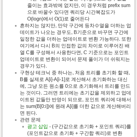
줄이는 효과밖에 없지만, 이 경우처럼 prefix sum
으로 바꿀수 있다면 쿼리당 시간복잡도가
O(logn)에서 O(1)로 줄어든다
흔하지는 않지만, 만약 구간에 등차수열을 더하는 업
데이트가 나오는 경우도, B기준으로 바꾸면 구간에
일정한 값을 더하는 업데이트로 변환 가능하다. 또한
여기에서 다시 B의 인접한 값의 차이로 이루어진 배
열 C를 구성해서 사용한다면, C 기준으로는 포인트
업데이트로 변환이 되어서 문제 풀이가 더 쉬워지는
경우가 있다.
구현상 테크닉 중 하나는, 처음 트리를 초기화 할 때,
B를 실제로 A[i]-A[i-1]로 계산해서 초기화하는 대신
에, 그냥 모든 원소를 0으로 초기화해서 트리를 만드
는 것이다. 그러면 트리에는 초기값을 제외하고 업데
이트된 값들만 반영이 되므로, 포인트 쿼리에 대해서
는 sum(B[0:i])에 원래 A[i]를 더한 값으로 계산해버리
면 된다.
관련 문제
광고 삽입
- (구간값으로 초기화 + 포인트 쿼리)를
(포인트값으로 초기화 + 구간합 쿼리)로 변환