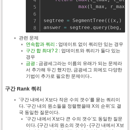
max
(
l_max
,
 r_max
,
segtree 
=
 SegmentTree
(
(
(
x
,
)
*
answer 
=
 segtree
.
query
(
beg
,
 e
관련 문제
연속합과 쿼리
: 업데이트 없이 쿼리만 있는 경우
구간 합 최대? 2
: 업데이트와 쿼리가 둘다 있는
경우
금광
: 금광세그라는 이름의 유래가 되는 문제라
서 추가해 두긴 했지만, 금광세그 외에도 다양한
기법이 추가로 필요한 문제이다..
구간 Rank 쿼리
'구간 내에서 X보다 작은 수의 갯수'를 묻는 쿼리이
다. '구간 내의 원소들을 정렬했을때 X의 순위'도 결
국 동일한 질문이다.
'구간 내에서 X보다 큰 수의 갯수'도 동일한 질문
이다. {구간 내의 원소의 갯수} - {구간 내에서 X보