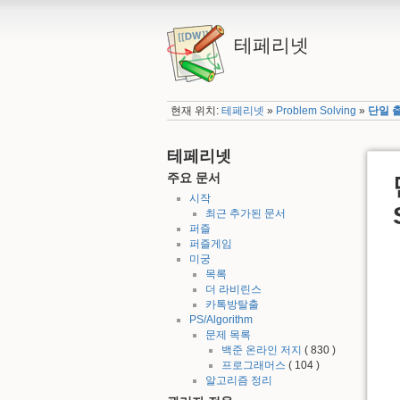
테페리넷
현재 위치:
테페리넷
»
Problem Solving
»
단일 출발
테페리넷
주요 문서
시작
최근 추가된 문서
퍼즐
퍼즐게임
미궁
목록
더 라비린스
카톡방탈출
PS/Algorithm
문제 목록
백준 온라인 저지
( 830 )
프로그래머스
( 104 )
알고리즘 정리