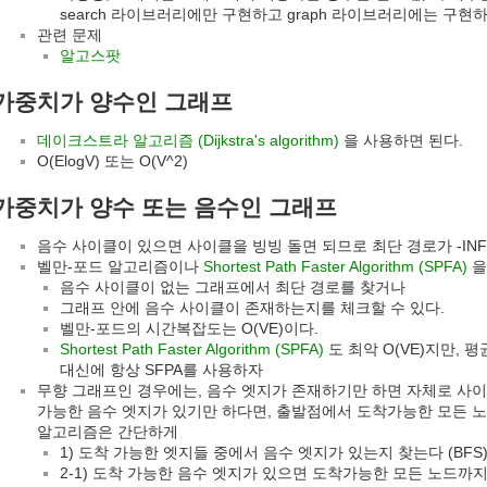
search 라이브러리에만 구현하고 graph 라이브러리에는 구현
관련 문제
알고스팟
가중치가 양수인 그래프
데이크스트라 알고리즘 (Dijkstra's algorithm)
을 사용하면 된다.
O(ElogV) 또는 O(V^2)
가중치가 양수 또는 음수인 그래프
음수 사이클이 있으면 사이클을 빙빙 돌면 되므로 최단 경로가 -INF
벨만-포드 알고리즘이나
Shortest Path Faster Algorithm (SPFA)
을
음수 사이클이 없는 그래프에서 최단 경로를 찾거나
그래프 안에 음수 사이클이 존재하는지를 체크할 수 있다.
벨만-포드의 시간복잡도는 O(VE)이다.
Shortest Path Faster Algorithm (SPFA)
도 최악 O(VE)지만, 
대신에 항상 SFPA를 사용하자
무향 그래프인 경우에는, 음수 엣지가 존재하기만 하면 자체로 사이
가능한 음수 엣지가 있기만 하다면, 출발점에서 도착가능한 모든 노드
알고리즘은 간단하게
1) 도착 가능한 엣지들 중에서 음수 엣지가 있는지 찾는다 (BFS
2-1) 도착 가능한 음수 엣지가 있으면 도착가능한 모든 노드까지의 