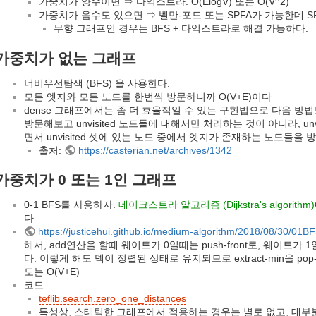
가중치가 양수이면 ⇒ 다익스트라. O(ElogV) 또는 O(V^2)
가중치가 음수도 있으면 ⇒ 벨만-포드 또는 SPFA가 가능한데 SPF
무향 그래프인 경우는 BFS + 다익스트라로 해결 가능하다.
가중치가 없는 그래프
너비우선탐색 (BFS) 을 사용한다.
모든 엣지와 모든 노드를 한번씩 방문하니까 O(V+E)이다
dense 그래프에서는 좀 더 효율적일 수 있는 구현법으로 다음 방
방문해보고 unvisited 노드들에 대해서만 처리하는 것이 아니라, un
면서 unvisited 셋에 있는 노드 중에서 엣지가 존재하는 노드들을
출처:
https://casterian.net/archives/1342
가중치가 0 또는 1인 그래프
0-1 BFS를 사용하자.
데이크스트라 알고리즘 (Dijkstra's algorithm)
다.
https://justicehui.github.io/medium-algorithm/2018/08/30/01BF
해서, add연산을 할때 웨이트가 0일때는 push-front로, 웨이트가 
다. 이렇게 해도 덱이 정렬된 상태로 유지되므로 extract-min을 pop
도는 O(V+E)
코드
teflib.search.zero_one_distances
특성상, 스태틱한 그래프에서 적용하는 경우는 별로 없고, 대부