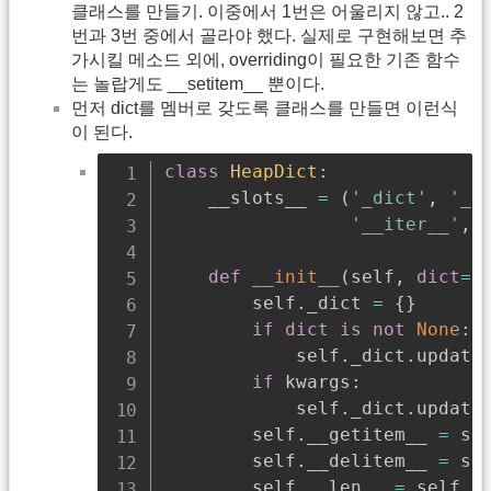
클래스를 만들기. 이중에서 1번은 어울리지 않고.. 2
번과 3번 중에서 골라야 했다. 실제로 구현해보면 추
가시킬 메소드 외에, overriding이 필요한 기존 함수
는 놀랍게도 __setitem__ 뿐이다.
먼저 dict를 멤버로 갖도록 클래스를 만들면 이런식
이 된다.
class
HeapDict
:
    __slots__ 
=
(
'_dict'
,
'_h
'__iter__'
,
def
__init__
(
self
,
dict
=
N
        self
.
_dict 
=
{
}
if
dict
is
not
None
:
            self
.
_dict
.
update
if
 kwargs
:
            self
.
_dict
.
update
        self
.
__getitem__ 
=
 se
        self
.
__delitem__ 
=
 se
        self
.
__len__ 
=
 self
.
_