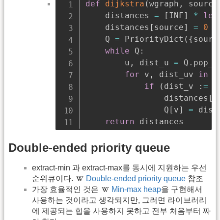
def
dijkstra
(
wgraph
,
 source
    distances 
=
[
INF
]
*
len
    distances
[
source
]
=
0
    Q 
=
 PriorityDict
(
{
sourc
while
 Q
:
        u
,
 dist_u 
=
 Q
.
pop_m
for
 v
,
 dist_uv 
in
 w
if
(
dist_v 
:
=
 d
                distances
[
v
                Q
[
v
]
=
 dist_
return
 distances
Double-ended priority queue
extract-min 과 extract-max를 동시에 지원하는 우선
순위큐이다.
Double-ended priority queue
참조
가장 효율적인 것은
Min-max heap
을 구현해서
사용하는 것이라고 생각되지만, 그러면 라이브러리
에 제공되는 힙을 사용하지 못하고 전부 처음부터 짜