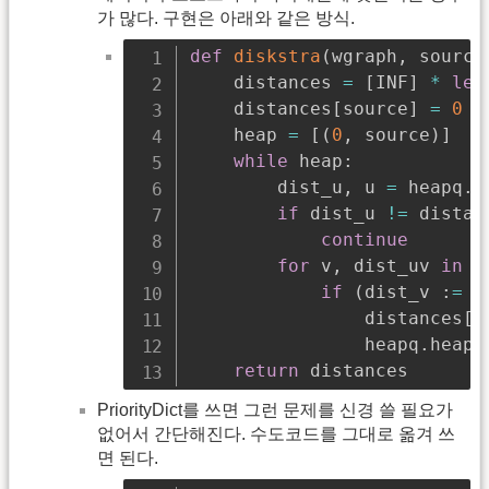
가 많다. 구현은 아래와 같은 방식.
def
diskstra
(
wgraph
,
 source
    distances 
=
[
INF
]
*
len
    distances
[
source
]
=
0
    heap 
=
[
(
0
,
 source
)
]
while
 heap
:
        dist_u
,
 u 
=
 heapq
.
h
if
 dist_u 
!=
 distan
continue
for
 v
,
 dist_uv 
in
 w
if
(
dist_v 
:
=
 d
                distances
[
v
                heapq
.
heapp
return
 distances
PriorityDict를 쓰면 그런 문제를 신경 쓸 필요가
없어서 간단해진다. 수도코드를 그대로 옮겨 쓰
면 된다.