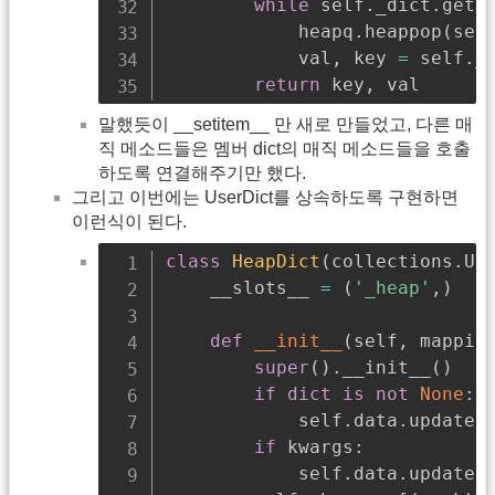
while
 self
.
_dict
.
get
(
            heapq
.
heappop
(
sel
            val
,
 key 
=
 self
.
_
return
 key
,
 val
말했듯이 __setitem__ 만 새로 만들었고, 다른 매
직 메소드들은 멤버 dict의 매직 메소드들을 호출
하도록 연결해주기만 했다.
그리고 이번에는 UserDict를 상속하도록 구현하면
이런식이 된다.
class
HeapDict
(
collections
.
Us
    __slots__ 
=
(
'_heap'
,
)
def
__init__
(
self
,
 mappin
super
(
)
.
__init__
(
)
if
dict
is
not
None
:
            self
.
data
.
update
(
if
 kwargs
:
            self
.
data
.
update
(