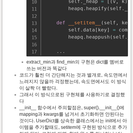
        self
.
_heap 
=
[
(
v
,
 k
)
        heapq
.
heapify
(
self
.
_h
def
__setitem__
(
self
,
 key
        self
.
data
[
key
]
=
 comp_
        heapq
.
heappush
(
self
.
_
.
.
.
extract_min과 find_min의 구현은 dict를 멤버로
쓰는 버전과 똑같다
코드가 훨씬 더 간단해지는 것과 별개로, 속도면에서
느려지지 않을까 걱정했는데, 속도면에서도 이 방식
이 살짝 더 빨랐다.
그래서 이 방식으로된 구현체를 사용하기로 결정했
다
__init__ 함수에서 주의할점은, super().__init__()에
mapping과 kwargs를 넘겨서 초기화하면 안된다는
것이다. UserDict를 상속한 클래스에서는 init에서 아
이템을 추가할때도, setitem에 구현된 방식으로 추가