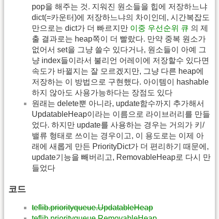
pop을 해주는 것. 지워진 원소들을 힙에 저장하느냐
dict(=카운터)에 저장하느냐의 차이인데, 시간복잡도
만으로는 dict가 더 빠르지만
이중 우선순위 큐
의 제
출 결과로는 heap쪽이 더 빨랐다. 만약 중복 원소가
없어서 set을 그냥 쓸수 있다거나, 원소들이 아예 그
냥 index들이라서 불리언 어레이에 저장할수 있다면
속도가 바뀔지는 잘 모르겠지만, 그냥 다른 heap에
저장하는 이 방법으로 구현했다. 아이템이 hashable
하지 않아도 사용가능하다는 장점도 있다
원래는 delete뿐 아니라, update함수까지 추가해서
UpdatableHeap이라는 이름으로 라이브러리를 만들
었다. 하지만 update를 사용하는 경우는 거의가 키/
밸류 형태로 쓰이는 경우이고, 이 용도로는 이제 아
래에 새롭게 만든 PriorityDict가 더 편리하기 때문에,
update기능을 빼버리고, RemovableHeap로 다시 만
들었다
코드
teflib.priorityqueue.UpdatableHeap
teflib.priorityqueue.RemovableHeap