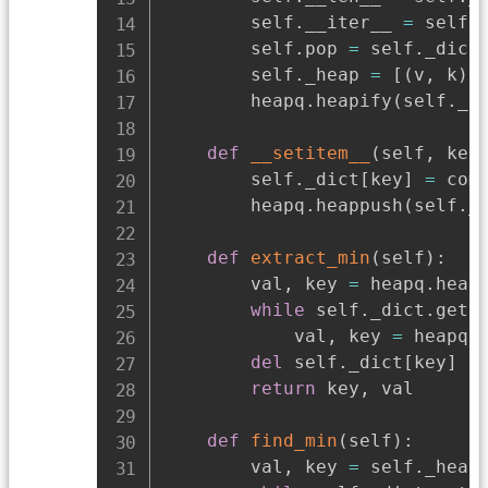
        self
.
__iter__ 
=
 self
.
        self
.
pop 
=
 self
.
_dict
        self
.
_heap 
=
[
(
v
,
 k
)
        heapq
.
heapify
(
self
.
_h
def
__setitem__
(
self
,
 key
        self
.
_dict
[
key
]
=
 comp
        heapq
.
heappush
(
self
.
_
def
extract_min
(
self
)
:
        val
,
 key 
=
 heapq
.
heap
while
 self
.
_dict
.
get
(
            val
,
 key 
=
 heapq
.
del
 self
.
_dict
[
key
]
return
 key
,
 val

def
find_min
(
self
)
:
        val
,
 key 
=
 self
.
_heap