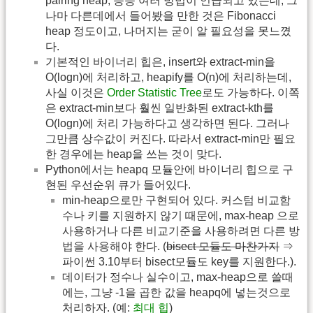
pairing heap, 등등 여러 방법이 언급되고 있는데, 그
나마 다른데에서 들어봤을 만한 것은 Fibonacci
heap 정도이고, 나머지는 굳이 알 필요성을 못느꼈
다.
기본적인 바이너리 힙은, insert와 extract-min을
O(logn)에 처리하고, heapify를 O(n)에 처리하는데,
사실 이것은
Order Statistic Tree
로도 가능하다. 이쪽
은 extract-min보다 훨씬 일반화된 extract-kth를
O(logn)에 처리 가능하다고 생각하면 된다. 그러나
그만큼 상수값이 커진다. 따라서 extract-min만 필요
한 경우에는 heap을 쓰는 것이 맞다.
Python에서는 heapq 모듈안에 바이너리 힙으로 구
현된 우선순위 큐가 들어있다.
min-heap으로만 구현되어 있다. 커스텀 비교함
수나 키를 지원하지 않기 때문에, max-heap 으로
사용하거나 다른 비교기준을 사용하려면 다른 방
법을 사용해야 한다. (
bisect 모듈도 마찬가지
⇒
파이썬 3.10부터 bisect모듈도 key를 지원한다.).
데이터가 정수나 실수이고, max-heap으로 쓸때
에는, 그냥 -1을 곱한 값을 heapq에 넣는것으로
처리하자. (예:
최대 힙
)