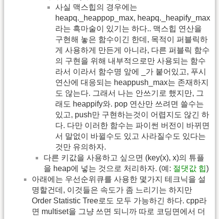
사실 맥스힙의 경우에는
heapq._heappop_max, heapq._heapify_max
라는 흑마술이 있기는 하다.. 맥스힙 연산을
구현해 놓은 함수이긴 한데, 목적이 퍼블릭하
게 사용하게 만든게 아니라, 다른 퍼블릭 함수
의 구현을 위해 내부적으로만 사용되는 함수
라서 이라서 함수명 앞에 _가 붙어있고, 푸시
연산에 대응되는 heappush_max는 존재하지
도 않는다. 그래서 나는 안쓰기로 했지만, 그
래도 heappify와. pop 연산만 쓰려면 쓸수는
있고, push만 구현하는것이 어렵지도 않긴 하
다. 다만 이러한 함수는 파이썬 버전이 바뀌면
서 말없이 바뀔수도 있고 사라질수도 있다는
것만 유의하자.
다른 키값을 사용하고 싶으면 (key(x), x)의 튜플
을 heap에 넣는 것으로 처리하자. (예:
절댓값 힙
)
아래에는 우선순위큐를 사용한 몇가지 테크닉을 설
명할건데, 이것들은 속도가 좀 느리기는 하지만
Order Statistic Tree로도 모두 가능하긴 하다. cpp라
면 multiset을 그냥 쓰면 되니까 따로 코딩면에서 더