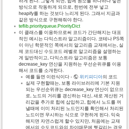
하게 된다. 그렇게 되면, 힙에 원소를 하나하나 넣는
방식으로 작동하게 되므로, 한번에 전부 넣고
heapify를 하는 것보다 느리게 된다. 그래서 지금과
같은 방식으로 구현해줘야 한다.
teflib.priorityqueue.PriorityDict
이 클래스를 이용하므로써 코드가 간단해지는 대표
적인 예시는 다익스트라 알고리즘이다. 코테나 PS쪽
이 아닌 학문적인 쪽에서의 알고리즘 교재에서는, 실
제 코드대신 수도코드 레벨로 알고리즘을 설명하는
게 일반적이고, 다익스트라 알고리즘은 보통
decrease_key 연산을 지원하는 우선순위큐를 이용
해서 코드를 소개한다.
예를 들면 이런식이다 -
위키피디아
의 코드
실제 구현할때는, 보통 라이브러리에 기본 지원
되는 우선순위큐는 decrease_key 연산이 없으므
로, 노드의 거리를 갱신하는 대신, 새로 계산된 거
리값을 추가로 힙에 삽입하고, 힙에서 노드를 꺼
낼때에 이미 처리된 노드인지를 확인해서 처리된
노드이면 무시하는 식으로 구현하게 된다. 익숙
해지면 자연스럽게 할수 있지만, 처음에는 교재
에서의 수도코드와의 차이때문에 헷갈리는 경우