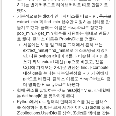
하기는 번거러우므로 라이브러리로 따로 만들기로
했다.
기본적으로는 dict의 인터페이스를 따르지만,
추가로
extract_min 과 find_min 함수만 지원하는 형태로 만
들기로 했다. 클래스 이름은 HeapDict로 정했다
pop_min과 get_min 함수를 지원하는 형태로 만들기
로 했다. 클래스 이름은 PriorityDict로 정했다
처음에는 보통 알고리즘 교재에서 흔히 쓰는
extract_min과 find_min으로 메소드명을 지었지
만, 다른 python 컨테이너들과 비슷한 네이밍을
쓰기 위해 extract 대신 pop으로 바꿨고, 값을
O(1)에 가져오는 가벼운 연산은 find나 compute
대신 get을 쓴다는 내부일관성을 지키기 위해서
get으로 바꿨다. 클래스 이름도 HeapDict보다 좀
더 명확한 PriorityDict로 바꿨다.
힙에 원소를 삽입하는 것도 heap[k] = v 로, 삭제할때
는 del heap[k] 로 동작하게 된다.
Python에서 dict 형태의 인터페이스를 갖는 클래스
를 작성하는 방법은 크게 세가지이다. 1) dict를 상속,
2)collections.UserDict를 상속, 3)dict를 멤버로 갖는