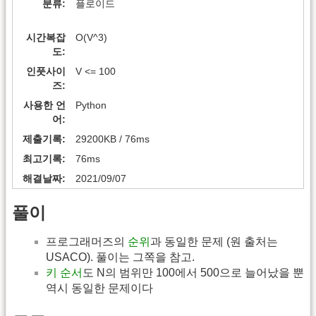
분류
플로이드
시간복잡
O(V^3)
도
인풋사이
V <= 100
즈
사용한 언
Python
어
제출기록
29200KB / 76ms
최고기록
76ms
해결날짜
2021/09/07
풀이
프로그래머즈의
순위
과 동일한 문제 (원 출처는
USACO). 풀이는 그쪽을 참고.
키 순서
도 N의 범위만 100에서 500으로 늘어났을 뿐
역시 동일한 문제이다