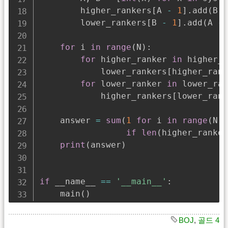
        higher_rankers
[
A 
-
1
]
.
add
(
B 
-
        lower_rankers
[
B 
-
1
]
.
add
(
A 
-
for
 i 
in
range
(
N
)
:
for
 higher_ranker 
in
 higher_r
            lower_rankers
[
higher_rank
for
 lower_ranker 
in
 lower_ran
            higher_rankers
[
lower_rank
    answer 
=
sum
(
1
for
 i 
in
range
(
N
)
if
len
(
higher_ranker
print
(
answer
)
if
 __name__ 
==
'__main__'
:
    main
(
)
BOJ
,
골드 4