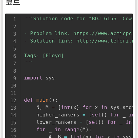
코드
"""Solution code for "BOJ 6156. Cow C
- Problem link: https://www.acmicpc.n
- Solution link: http://www.teferi.ne
Tags: [Floyd]

"""
import
 sys

def
main
(
)
:
    N
,
 M 
=
[
int
(
x
)
for
 x 
in
 sys
.
stdin
    higher_rankers 
=
[
set
(
)
for
 _ 
in
    lower_rankers 
=
[
set
(
)
for
 _ 
in
r
for
 _ 
in
range
(
M
)
:
        A
,
 B 
=
[
int
(
x
)
for
 x 
in
 sys
.
s