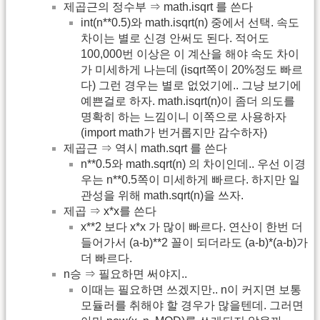
제곱근의 정수부 ⇒ math.isqrt 를 쓴다
int(n**0.5)와 math.isqrt(n) 중에서 선택. 속도
차이는 별로 신경 안써도 된다. 적어도
100,000번 이상은 이 계산을 해야 속도 차이
가 미세하게 나는데 (isqrt쪽이 20%정도 빠르
다) 그런 경우는 별로 없었기에.. 그냥 보기에
예쁜걸로 하자. math.isqrt(n)이 좀더 의도를
명확히 하는 느낌이니 이쪽으로 사용하자
(import math가 번거롭지만 감수하자)
제곱근 ⇒ 역시 math.sqrt 를 쓴다
n**0.5와 math.sqrt(n) 의 차이인데.. 우선 이경
우는 n**0.5쪽이 미세하게 빠르다. 하지만 일
관성을 위해 math.sqrt(n)을 쓰자.
제곱 ⇒ x*x를 쓴다
x**2 보다 x*x 가 많이 빠르다. 연산이 한번 더
들어가서 (a-b)**2 꼴이 되더라도 (a-b)*(a-b)가
더 빠르다.
n승 ⇒ 필요하면 써야지..
이때는 필요하면 쓰겠지만.. n이 커지면 보통
모듈러를 취해야 할 경우가 많을텐데. 그러면