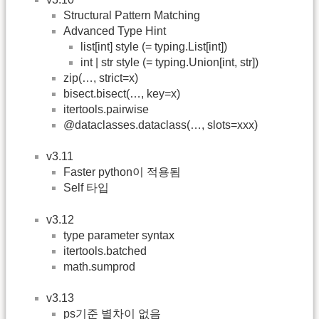
Structural Pattern Matching
Advanced Type Hint
list[int] style (= typing.List[int])
int | str style (= typing.Union[int, str])
zip(…, strict=x)
bisect.bisect(…, key=x)
itertools.pairwise
@dataclasses.dataclass(…, slots=xxx)
v3.11
Faster python이 적용됨
Self 타입
v3.12
type parameter syntax
itertools.batched
math.sumprod
v3.13
ps기준 별차이 없음