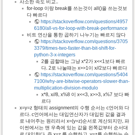
사소한 속도 비교..
for-loop 이랑 break를 쓰는것이 all()을 쓰는것보
다 빠르다
https://stackoverflow.com/questions/4957
6180/all-vs-for-loop-with-break-performance
비트 연산을 통한 곱하기 나누기는 빠르지 않다
https://stackoverflow.com/questions/3705
3379/times-two-faster-than-bit-shift-for-
python-3-x-integers
2를 곱할때는 그냥 x*2가 x<<1보다 빠르
다. 2로 나눌때는 x>>1이 x//2보다 빠르다
https://stackoverflow.com/questions/5404
7100/why-are-bitwise-operators-slower-than-
multiplication-division-modulo
x*8, x//8, x%8 이 x<<3, x>>3, x%7 보다 빠
르다
x=y=z 형태의 assignment의 수행 순서는 c언어와 다
르다. c언어에서는 대입연산자가 대입된 값을 결과
로 내어주는 원리라서 x=(y=z)순서로 계산되지만, 파
이썬에서는 맨 우측에 있는 값을 왼쪽값부터 순서대
로 대입한다. 즉 x=z 를 수행하고, y=z를 수행하는 순