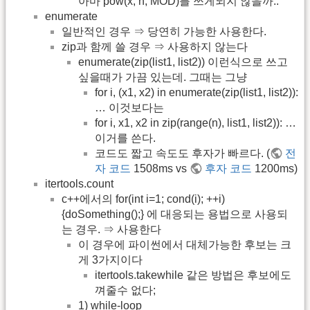
아마 pow(x, n, MOD)를 쓰게되지 않을까..
enumerate
일반적인 경우 ⇒ 당연히 가능한 사용한다.
zip과 함께 쓸 경우 ⇒ 사용하지 않는다
enumerate(zip(list1, list2)) 이런식으로 쓰고
싶을때가 가끔 있는데. 그때는 그냥
for i, (x1, x2) in enumerate(zip(list1, list2)):
… 이것보다는
for i, x1, x2 in zip(range(n), list1, list2)): …
이거를 쓴다.
코드도 짧고 속도도 후자가 빠르다. (
전
자 코드
1508ms vs
후자 코드
1200ms)
itertools.count
c++에서의 for(int i=1; cond(i); ++i)
{doSomething();} 에 대응되는 용법으로 사용되
는 경우. ⇒ 사용한다
이 경우에 파이썬에서 대체가능한 후보는 크
게 3가지이다
itertools.takewhile 같은 방법은 후보에도
껴줄수 없다;
1) while-loop