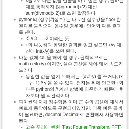
x를 2로 나눈 값을 반올림 하고 싶은 경우, 원하는
대로 동작하지 않는 round(x/2) 대신
sum(divmod(x,2))로 쓰면 깔끔하다
python의 {정수}//{정수} 는 나눠진 실수값을 floor 한
결과를 돌려준다. 음수일 경우에 c언어와 다른 결과
를 낸다.
-5 // 3 == -2 이라는 뜻
c의 나눗셈과 동일한 결과를 얻고 싶으면 x//y 대
신에 int(x/y)을 쓰면 된다.
나눈 값에 ceil을 해야 할 경우. 원칙적으로는
math.ceil(x/y) 이지만, 실수 연산을 해야 돼서 속도가
느리다
동일한 값을 얻기 위해서는 -(x // -y) 를 쓰거나, (x
+ y - 1) // y 을 쓸 수 있다. 전자는 위에 언급한 c와
다른 python의 // 계산 방법에 의존하기 때문에 후
자보다 덜 직관적이다..
파이썬의 자체 정수형은 이미 큰 수의 곱셈에 대해서
빠르게 동작하도록 구현되어있지만, 더욱 빠른 곱셈
이 필요하면, decimal.Decimal로 변환해서 사용하면
된다.
고속 푸리에 변환 (Fast Fourier Transform, FFT)