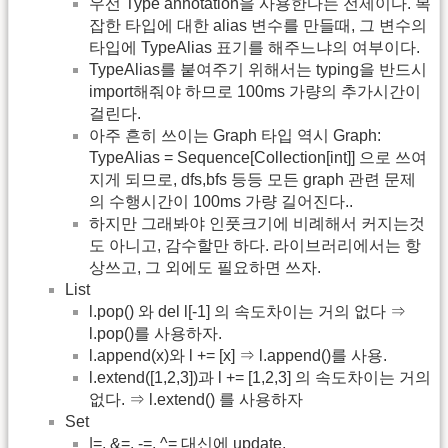
우선 Type annotation을 사용한다는 전제이다. 복
잡한 타입에 대한 alias 변수를 만들때, 그 변수의
타입에 TypeAlias 표기를 해주느냐의 여부이다.
TypeAlias를 붙여주기 위해서는 typing을 반드시
import해줘야 하므로 100ms 가량의 추가시간이
걸린다.
아주 흔히 쓰이는 Graph 타입 역시 Graph:
TypeAlias = Sequence[Collection[int]] 으로 쓰여
지게 되므로, dfs,bfs 등등 모든 graph 관련 문제
의 수행시간이 100ms 가량 길어진다..
하지만 그래봐야 인풋크기에 비례해서 커지는것
도 아니고, 감수할만 하다. 라이브러리에서는 항
상쓰고, 그 외에도 필요하면 쓰자.
List
l.pop() 와 del l[-1] 의 속도차이는 거의 없다 ⇒
l.pop()를 사용하자.
l.append(x)와 l += [x] ⇒ l.append()를 사용.
l.extend([1,2,3])과 l += [1,2,3] 의 속도차이는 거의
없다. ⇒ l.extend() 를 사용하자
Set
|=, &=, -=, ^= 대신에 update,