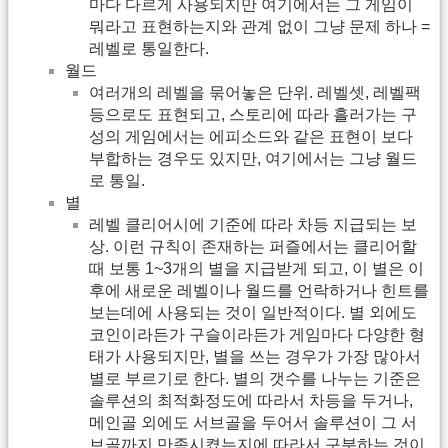
마다 다르게 사용되지만 여기에서는 그 게임이
뭐라고 표현하는지와 관계 없이 그냥 문제 하나 =
레벨로 통일한다.
월드
여러개의 레벨을 묶어놓은 단위. 레벨셋, 레벨팩
등으로도 표현되고, 스토리에 따라 흘러가는 구
성의 게임에서는 에피소드와 같은 표현이 보다
부합하는 경우도 있지만, 여기에서는 그냥 월드
로 통일.
별
레벨 클리어시에 기준에 따라 차등 지급되는 보
상. 이런 규칙이 존재하는 퍼즐에서는 클리어할
때 보통 1~3개의 별을 지급받게 되고, 이 별은 이
후에 새로운 레벨이나 월드를 언락하거나 힌트를
보는데에 사용되는 것이 일반적이다. 별 외에도
코인이라든가 구슬이라든가 게임마다 다양한 형
태가 사용되지만, 별을 쓰는 경우가 가장 많아서
별로 부르기로 한다. 별의 갯수를 나누는 기준은
솔루션의 최적화정도에 따라서 차등을 두거나,
메인골 외에도 서브골을 두어서 솔루션이 그 서
브골까지 만족시켰는지에 따라서 구분하는 것이