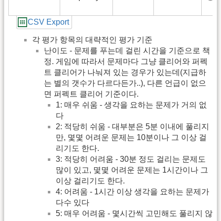
CSV Export
각 평가 항목의 대략적인 평가 기준
난이도 - 문제를 푸는데 걸린 시간을 기준으로 책
정. 게임에 따라서 문제마다 그냥 클리어와 퍼펙
트 클리어가 나눠져 있는 경우가 있는데(지급하
는 별의 갯수가 다르다든가..), 다른 언급이 없으
면 퍼펙트 클리어 기준이다.
1: 매우 쉬움 - 생각을 요하는 문제가 거의 없
다
2: 적당히 쉬움 - 대부분은 5분 이내에 풀리지
만, 몇몇 어려운 문제는 10분이나 그 이상 걸
리기도 한다.
3: 적당히 어려움 - 30분 정도 걸리는 문제도
많이 있고, 몇몇 어려운 문제는 1시간이나 그
이상 걸리기도 한다.
4: 어려움 - 1시간 이상 생각을 요하는 문제가
다수 있다
5: 매우 어려움 - 몇시간씩 고민해도 풀리지 않