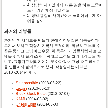
4: 상당히 재미있어서, 다른 일을 하는 도중에
도 이 게임이 생각날 정도
5: 정말 굉장히 재미있어서 클리어하는게 아
쉬울 정도
과거의 리뷰들
과거에 이 사이트를 만들기 전에 적어두었던 기록들이다.
혼자서 보려고 적당히 기록해 둔것이라, 리뷰라고 부를 수
준은 못되고 그냥 메모수준. 위 목록의 게임들처럼 새로 포
맷을 맞춰서 옮겨 쓰자니 귀찮고 그정도 퀄리티의 글도 아
니고, 그렇다고 버리기에는 또 아까워서 그냥 따로 페이지
를 만들어서 붙여두기로 했다. 작성일자는 대부분
2013~2014년이다.
Spinpossible
(2013-03-22)
Lazors
(2013-05-13)
Block Block Block
(2013-07-03)
KAMI
(2014-02-02)
Chess Light
(2014-03-03)